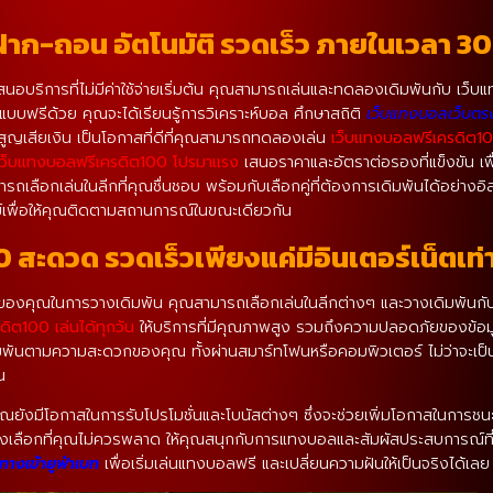
ก-ถอน อัตโนมัติ รวดเร็ว ภายในเวลา 30 
อบริการที่ไม่มีค่าใช้จ่ายเริ่มต้น คุณสามารถเล่นและทดลองเดิมพันกับ เว็
นแบบฟรีด้วย คุณจะได้เรียนรู้การวิเคราะห์บอล ศึกษาสถิติ
เว็บแทงบอลเว็บตร
สูญเสียเงิน เป็นโอกาสที่ดีที่คุณสามารถทดลองเล่น
เว็บแทงบอลฟรีเครดิต100
เว็บแทงบอลฟรีเครดิต100 โปรมาแรง
เสนอราคาและอัตราต่อรองที่แข็งขัน เพื่
ือกเล่นในลีกที่คุณชื่นชอบ พร้อมกับเลือกคู่ที่ต้องการเดิมพันได้อย่างอิสร
์เพื่อให้คุณติดตามสถานการณ์ในขณะเดียวกัน
สะดวด รวดเร็วเพียงแค่มีอินเตอร์เน็ตเท่า
ของคุณในการวางเดิมพัน คุณสามารถเลือกเล่นในลีกต่างๆ และวางเดิมพันกั
ิต100 เล่นได้ทุกวัน
ให้บริการที่มีคุณภาพสูง รวมถึงความปลอดภัยของข้อม
พันตามความสะดวกของคุณ ทั้งผ่านสมาร์ทโฟนหรือคอมพิวเตอร์ ไม่ว่าจะเป็
น
ณยังมีโอกาสในการรับโปรโมชั่นและโบนัสต่างๆ ซึ่งจะช่วยเพิ่มโอกาสในการชน
็นทางเลือกที่คุณไม่ควรพลาด ให้คุณสนุกกับการแทงบอลและสัมผัสประสบการณ์ที
ทางเข้ายูฟ่าเบท
เพื่อเริ่มเล่นแทงบอลฟรี และเปลี่ยนความฝันให้เป็นจริงได้เลย