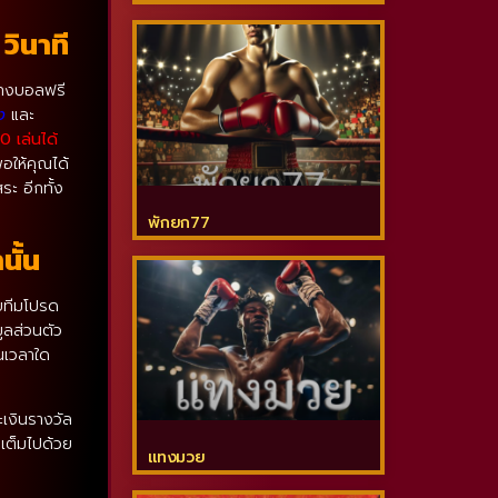
วินาที
บแทงบอลฟรี
ง
และ
 เล่นได้
อให้คุณได้
ะ อีกทั้ง
พักยก77
นั้น
บทีมโปรด
ูลส่วนตัว
นเวลาใด
ะเงินรางวัล
่เต็มไปด้วย
แทงมวย