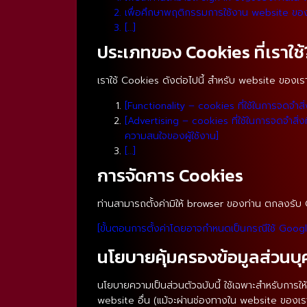
เพื่อศึกษาพฤติกรรมการใช้งาน website ของท่
[…]
ประเภทของ Cookies ที่เราใช้
เราใช้ Cookies ดังต่อไปนี้ สำหรับ website ของเร
[Functionality – cookies ที่ใช้ในการจดจำสิ่ง
[Advertising – cookies ที่ใช้ในการจดจำสิ่งที
ความสนใจของผู้ใช้งาน]
[…]
การจัดการ Cookies
ท่านสามารถตั้งค่ามิให้ browser ของท่าน ตกลงรับ
[ขั้นตอนการตั้งค่าโดยอาจกำหนดเป็นกรณีใช้ Googl
นโยบายคุ้มครองข้อมูลส่วนบุ
นโยบายความเป็นส่วนตัวฉบับนี้ ใช้เฉพาะสำหรับการให
website อื่น (แม้จะผ่านช่องทางใน website ของเร