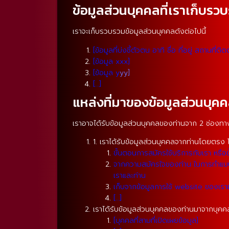
ข้อมูลส่วนบุคคลที่เราเก็บรว
เราจะเก็บรวบรวมข้อมูลส่วนบุคคลดังต่อไปนี้
[ข้อมูลที่บ่งชี้ตัวตน อาทิ ชื่อ ที่อยู่ สถานที่ต
[ข้อมูล xxx]
[ข้อมูล y
yy]
[…]
แหล่งที่มาของข้อมูลส่วนบุค
เราอาจได้รับข้อมูลส่วนบุคคลของท่านจาก 2 ช่องทาง 
1. เราได้รับข้อมูลส่วนบุคคลจากท่านโดยตรง 
ขั้นตอนการสมัครใช้บริการกับเรา หรือข
จากความสมัครใจของท่าน ในการทำแบบ
เราและท่าน
เก็บจากข้อมูลการใช้ website ของเร
[…]
เราได้รับข้อมูลส่วนบุคคลของท่านมาจากบุคคลท
[บุคคลที่สามที่เปิดเผยข้อมูล]