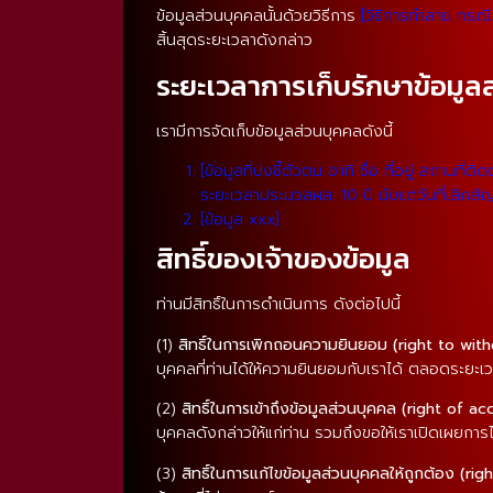
ข้อมูลส่วนบุคคลนั้นด้วยวิธีการ
[วิธีการทำลาย กรณ
สิ้นสุดระยะเวลาดังกล่าว
ระยะเวลาการเก็บรักษาข้อมูล
เรามีการจัดเก็บข้อมูลส่วนบุคคลดังนี้
[ข้อมูลที่บ่งชี้ตัวตน อาทิ ชื่อ ที่อยู่ สถานที่ต
ระยะเวลาประมวลผล: 10 ปี นับแต่วันที่เลิกส
[ข้อมูล xxx]
สิทธิ์ของเจ้าของข้อมูล
ท่านมีสิทธิ์ในการดำเนินการ ดังต่อไปนี้
(1)
สิทธิ์ในการเพิกถอนความยินยอม (right to wit
บุคคลที่ท่านได้ให้ความยินยอมกับเราได้ ตลอดระยะเว
(2)
สิทธิ์ในการเข้าถึงข้อมูลส่วนบุคคล (right of ac
บุคคลดังกล่าวให้แก่ท่าน รวมถึงขอให้เราเปิดเผยการได
(3)
สิทธิ์ในการแก้ไขข้อมูลส่วนบุคคลให้ถูกต้อง (rig