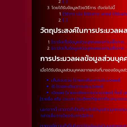
[…]
โดยได้รับข้อมูลด้วยวิธีการ ดังต่อไปนี้
[วิธีการ เช่น ได้รับทาง email ได้รับแ
[…]
วัตถุประสงค์ในการประมวลผล
[เราจัดเก็บข้อมูลส่วนบุคคลของท่านเพื่อการ….
[เราจัดเก็บข้อมูลส่วนบุคคลของท่านเพื่อการ….
การประมวลผลข้อมูลส่วนบุค
เมื่อได้รับข้อมูลส่วนบุคคลจากแหล่งที่มาของข้อมูลส
เก็บรวบรวม [รายละเอียดการประมวลผล]
ใช้ [รายละเอียดการประมวลผล]
เปิดเผย [รายละเอียดการประมวลผล] ทั้งนี้ บุ
[รายชื่อ หรือ ประเภท (ละเอียดที่สุดเท่าที่จะสามารถร
นอกจากนี้ เราอาจจำเป็นต้องส่งข้อมูลส่วนบุคคลข
กล่าวเพื่อการป้องกันการฉ้อโกง
เราอาจมีความจำเป็นในการโอนข้อมูลส่วนบุคคลของท