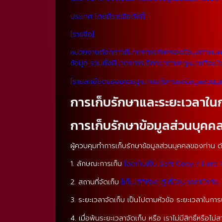
ประเทศ โดยมีรายชื่อดังนี้
[รายชื่อ]
หน่วยงานดังกล่าวมีมาตรการคุ้มครองข้อมูลส่วนบุค
ข้อมูล รวมทั้งมีมาตรการเยียวยาตามกฎหมายที่จะบังคับ
[รายละเอียดของมาตรฐานการคุ้มครองข้อมูลส่วนบุค
การเก็บรักษาและระยะเวลาในก
การเก็บรักษาข้อมูลส่วนบุคค
ผู้ควบคุมทำการเก็บรักษาข้อมูลส่วนบุคคลของท่าน ดั
1. ลักษณะการเก็บ
[จัดเก็บเป็น Soft Copy / Hard
2. สถานที่จัดเก็บ
[เก็บไว้ที่ห้อง ตู้ ที่มีอุปกรณ์นิร
3. ระยะเวลาจัดเก็บ เป็นไปตามหัวข้อ ระยะเวลาในก
4. เมื่อพ้นระยะเวลาจัดเก็บ หรือ เราไม่มีสิทธิ์ห