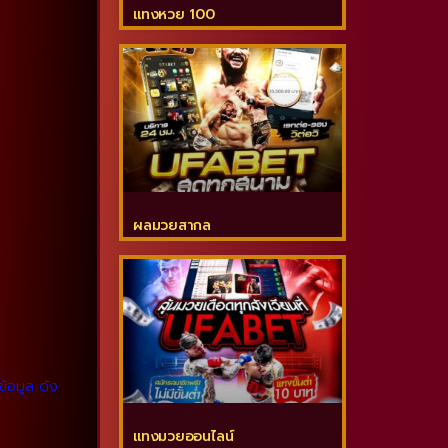
แทงหวย 100
ผลมวยสากล
้อมูล ดัง
แทงมวยออนไลน์