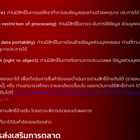
re)
: ท่านมีสิทธิ์ในการขอให้เราทำการลบข้อมูลของท่านด้วยเหตุบาง ประการได้
to restriction of processing)
: ท่านมีสิทธิ์ในการระงับการใช้ข้อมูล ส่วนบุค
o data portability)
: ท่านมีสิทธิ์ในการโอนย้ายข้อมูลส่วนบุคคลของ ท่านที่ท่านใ
ตุบางประการได้
ล (right to object)
: ท่านมีสิทธิ์ในการคัดคานการประมวลผล ข้อมูลส่วนบุ
่ายของเราได้ เพื่อดำเนินการยื่นคำร้องขอดำเนินการตามสิทธิ์ข้างต้นได้ (รายล
้) หรือ ท่านสามารถศึกษา รายละเอียดเงื่อนไข ขอยกเว้นการใช้สิทธิ์ต่างๆ ได้
ิมได้ที่
[link ข้อมูลสำหรับเจ้าของข้อมูลส่วนบุคคล เช่น TDPG3.0, เว็บไซต
o.th
]
ำเนินตามสิทธิ์ข้างต้น โดยเราจะพิจารณาและแจ้งผลการ
่เราได้รับคำร้องขอดังกล่าว
ส่งเสริมการตลาด