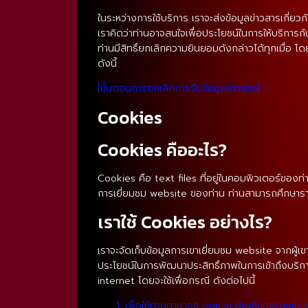
ในระหว่างการใช้บริการ เราจะส่งข้อมูลข่าวสารเกี่
เราคิดว่าท่านอาจสนใจเพื่อประโยชน์ในการให้บริการก
ท่านมีสิทธิ์ยกเลิกความยินยอมดังกล่าวได้ทุกเมื่อ
ดังนี้
[ขั้นตอนการยกเลิกการรับข้อมูลข่าวสาร]
Cookies
Cookies คืออะไร?
Cookies คือ text files ที่อยู่ในคอมพิวเตอร์ของท่
การเยี่ยมชม website ของท่าน ท่านสามารถศึกษารา
เราใช้ Cookies อย่างไร?
เราจะจัดเก็บข้อมูลการเขาเยี่ยมชม website จากผู้เข
ประโยชน์ในการพัฒนาประสิทธิ์ภาพในการเข้าถึงบริ
internet โดยจะใช้เพื่อกรณี ดังต่อไปนี้
เพื่อให้ท่านสามารถ sign in บัญชีของท่านใน 