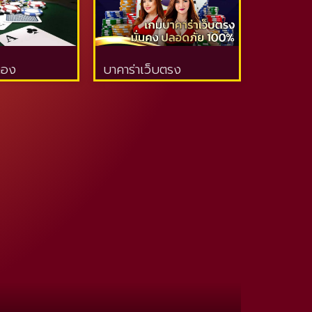
ลอง
บาคาร่าเว็บตรง