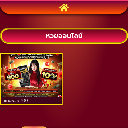
หวยออนไลน์
แทงหวย 100