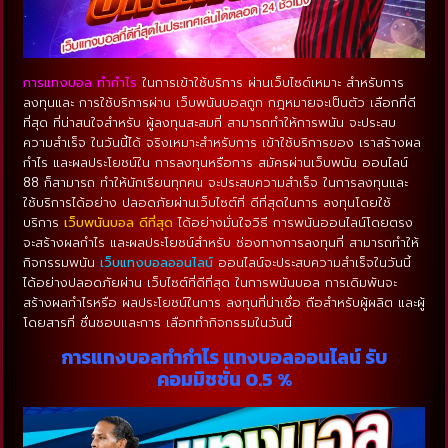
การแทงบอล ทำกำไร
ในการเข้าใช้บริการ ผ่านเว็บไซด์เหมาะ สำหรับการ
ลงทุนและ การใช้บริการผ่าน เว็บพนันบอลถูก กฎหมายจะเป็นตัว เลือกที่ดี
ที่สุด ที่น่าสนใจสำหรับ ผู้ลงทุนสะสมที่ สามารถทำให้การพนัน จะประสบ
ความสำเร็จ ในวันนี้ได้ จริงเหมาะสำหรับการ เข้าใช้บริการของ เราสร้างผล
กำไร และผลประโยชน์ใน การลงทุนหรือการ สมัครผ่านเว็บพนัน ออนไลน์
88 ก็สามารถ ทำให้นักเรียนทุกคน จะประสบความสำเร็จ ในการลงทุนและ
ใช้บริการได้อย่าง ปลอดภัยผ่านเว็บไซต์ที่ ดีที่สุดในการ ลงทุนโดยใช้
บริการ
เว็บพนันบอล ดีที่สุด
ได้อย่างมั่นใจวิธี การพนันออนไลน์โดยตรง
จะสร้างผลกำไร และผลประโยชน์สำหรับ ช่องทางการลงทุนที่ สามารถทำให้
กิจกรรมพนัน
เว็บแทงบอลออนไลน์
ออนไลน์จะประสบความสำเร็จในวันนี้
ได้อย่างปลอดภัยผ่าน เว็บไซต์ที่ดีที่สุด ในการพนันบอล การเดิมพันจะ
สร้างผลกำไรหรือ ผลประโยชน์ในการ ลงทุนที่น่าเชื่อ ถือสำหรับผู้ผลิต และผู้
โดยสารที่ ชื่นชอบและการ เลือกทำกิจกรรมในวันนี้
การแทงบอลทำกำไร
แทงบอลออนไลน์ รับ
คอมมิชชั่น 0.5 %