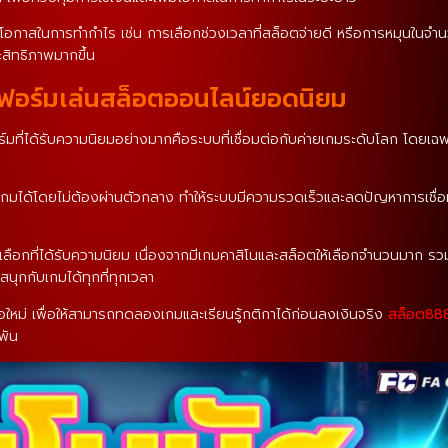
่มโอกาสในการทำกำไร เช่น การเลือกช่วงเวลาที่สล็อตจ่ายดี หรือการหมุนในจำ
ะสิทธิภาพมากขึ้น
อร์มเล่นสล็อตออนไลน์ยอดนิยม
ี่ได้รับความนิยมอย่างมากคือระบบที่เชื่อมต่อกับค่ายเกมระดับโลก โดยเฉพาะ
ึงเกมได้โดยไม่ต้องผ่านตัวกลาง ทำให้ระบบมีความรวดเร็วและลดปัญหาการเชื่
วเลือกที่ได้รับความนิยม เนื่องจากมีเกมคาสิโนและสล็อตให้เลือกจำนวนมาก ร
สนุกกับเกมได้ทุกที่ทุกเวลา
มือใหม่ เพื่อให้สามารถทดลองเกมและเรียนรู้กติกาได้ก่อนลงเงินจริง
สล็อต88
มพัน