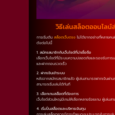
วิธีเล่นสล็อตออนไลน์สำ
การเริ่มต้น
สล็อตเว็บตรง
ไม่ได้ยากอย่างที่หลายคนคิ
ดังต่อไปนี้
1. สมัครสมาชิกกับเว็บไซต์ที่น่าเชื่อถือ
เลือกเว็บไซต์ที่มีระบบความปลอดภัยและรองรับการเล่
และฝากถอนรวดเร็ว
2. ฝากเงินเข้าระบบ
หลังจากสมัครสมาชิกแล้ว ผู้เล่นสามารถฝากเงินผ่า
สามารถเริ่มเล่นได้ทันที
3. เลือกเกมสล็อตที่ต้องการ
เว็บไซต์ส่วนใหญ่มีเกมให้เลือกหลายร้อยเกม ผู้เล่นสา
4. เริ่มปั่นสล็อตและบริหารเงินทุน
การเล่นสล็อตควรมีการกำหนดงบประมาณในการเล่น เ