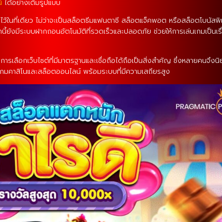
์
ได้อย่างเต็มรูปแบบ
้ในที่เดียว ไม่ว่าจะเป็นสล็อตธีมแฟนตาซี สล็อตแจ็คพอต หรือสล็อตโบนัสพิเศ
ี้ยังมีระบบฝากถอนอัตโนมัติที่รวดเร็วและปลอดภัย ช่วยให้การเล่นเกมเป็นเรื
ารเลือกเว็บไซต์ที่มีมาตรฐานและเชื่อถือได้ถือเป็นสิ่งสำคัญ ซึ่งหลายคนจึงนิ
งเกมคาสิโนและสล็อตออนไลน์ พร้อมระบบที่มีความเสถียรสูง