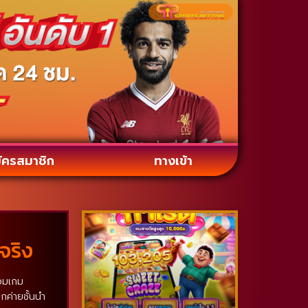
ัครสมาชิก
ทางเข้า
จริง
รวมเกม
กค่ายชั้นนำ