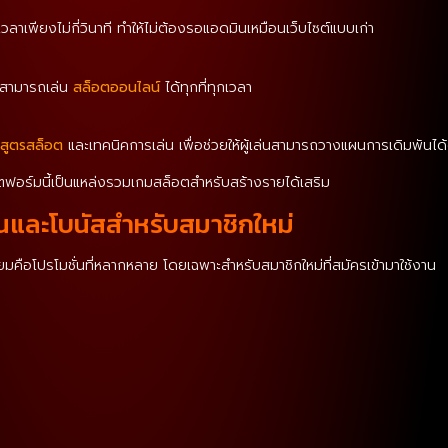
ลาเพียงไม่กี่วินาที ทำให้ไม่ต้องรอแอดมินเหมือนเว็บไซต์แบบเก่า
้สามารถเล่น
สล็อตออนไลน์
ได้ทุกที่ทุกเวลา
สูตรสล็อต
และเทคนิคการเล่น เพื่อช่วยให้ผู้เล่นสามารถวางแผนการเดิมพันได้ด
พลตฟอร์มนี้เป็นแหล่งรวมเกมสล็อตสำหรับสร้างรายได้เสริม
่นและโบนัสสำหรับสมาชิกใหม่
นิยมคือโปรโมชั่นที่หลากหลาย โดยเฉพาะสำหรับสมาชิกใหม่ที่สมัครเข้ามาใช้งาน