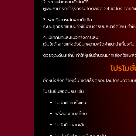
2. ระบบฝากถอนอัตโนมัติ
ผู้เล่นสามารถทำธุรกรรมได้ตลอด 24 ชั่วโมง โดยใช้เว
3. รองรับการเล่นผ่านมือถือ
ระบบถูกออกแบบมาให้ใช้งานง่ายบนสมาร์ตโฟน ทำให
4. มีเทคนิคและแนวทางการเล่น
เว็บไซต์หลายแห่งยังมีบทความหรือคำแนะนำเกี่ยวกับ
ด้วยจุดเด่นเหล่านี้ ทำให้ผู้เล่นจำนวนมากเลือกใช้แ
โปรโมชั
อีกหนึ่งสิ่งที่ทำให้เว็บไซต์สล็อตออนไลน์ได้รับความ
โปรโมชั่นยอดนิยม เช่น
โบนัสฝากครั้งแรก
ฟรีสปินเกมสล็อต
โบนัสคืนยอดเสีย
โปรโมชั่นฝากต่อเนื่องรายวัน