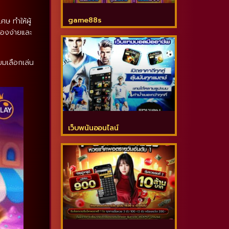
game88s
ษ ทำให้ผู้
่องง่ายและ
ยมเลือกเล่น
เว็บพนันออนไลน์