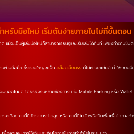
หรับมือใหม่ เริ่มต้นง่ายภายในไม่กี่ขั้นตอน
ด แม้จะเป็นผู้เล่นมือใหม่ก็สามารถเรียนรู้และเริ่มเล่นได้ทันที เพียงทำตามขั้น
นผ่านมือถือ ซึ่งส่วนใหญ่จะเป็น
สล็อตเว็บตรง
ที่ไม่ผ่านเอเย่นต์ ทำให้ระบบม
นระบบอัตโนมัติ โดยรองรับหลายช่องทาง เช่น Mobile Banking หรือ Wallet 
มารถเลือกเกมที่มีอัตราการจ่ายสูง หรือเกมที่มีโบนัสฟรีสปินเพื่อเพิ่มโอกาสท
พื่อควบคุมการใช้เงินและเพิ่มโอกาสในการทำกำไรในระยะยาว