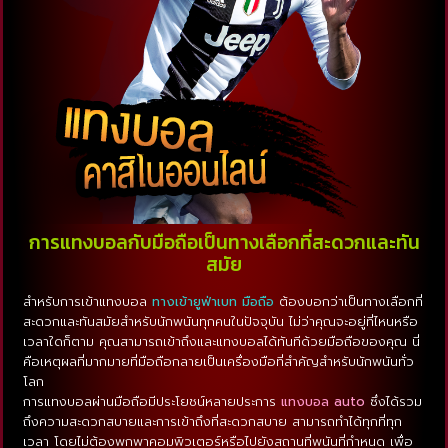
การแทงบอลกับมือถือเป็นทางเลือกที่สะดวกและทัน
สมัย
สำหรับการเข้าแทงบอล
ทางเข้ายูฟ่าเบท มือถือ
ต้องบอกว่าเป็นทางเลือกที่
สะดวกและทันสมัยสำหรับนักพนันทุกคนในปัจจุบัน ไม่ว่าคุณจะอยู่ที่ไหนหรือ
เวลาใดก็ตาม คุณสามารถเข้าถึงและแทงบอลได้ทันทีด้วยมือถือของคุณ นี่
คือเหตุผลที่มากมายที่มือถือกลายเป็นเครื่องมือที่สำคัญสำหรับนักพนันทั่ว
โลก
การแทงบอลผ่านมือถือมีประโยชน์หลายประการ
แทงบอล auto
ซึ่งได้รวม
ถึงความสะดวกสบายและการเข้าถึงที่สะดวกสบาย สามารถทำได้ทุกที่ทุก
เวลา โดยไม่ต้องพกพาคอมพิวเตอร์หรือไปยังสถานที่พนันที่กำหนด เพื่อ