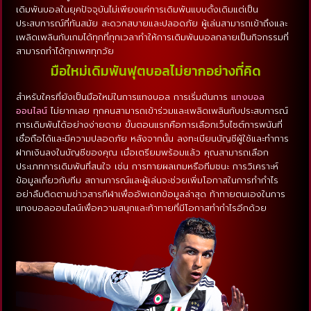
เดิมพันบอลในยุคปัจจุบันไม่เพียงแค่การเดิมพันแบบดั้งเดิมแต่เป็น
ประสบการณ์ที่ทันสมัย สะดวกสบายและปลอดภัย ผู้เล่นสามารถเข้าถึงและ
เพลิดเพลินกับเกมได้ทุกที่ทุกเวลาทำให้การเดิมพันบอลกลายเป็นกิจกรรมที่
สามารถทำได้ทุกเพศทุกวัย
มือใหม่เดิมพันฟุตบอลไม่ยากอย่างที่คิด
สำหรับใครที่ยังเป็นมือใหม่ในการแทงบอล การเริ่มต้นการ
แทงบอล
ออนไลน์
ไม่ยากเลย ทุกคนสามารถเข้าร่วมและเพลิดเพลินกับประสบการณ์
การเดิมพันได้อย่างง่ายดาย ขั้นตอนแรกคือการเลือกเว็บไซต์การพนันที่
เชื่อถือได้และมีความปลอดภัย หลังจากนั้น ลงทะเบียนบัญชีผู้ใช้และทำการ
ฝากเงินลงในบัญชีของคุณ เมื่อเตรียมพร้อมแล้ว คุณสามารถเลือก
ประเภทการเดิมพันที่สนใจ เช่น การทายผลเกมหรือทีมชนะ การวิเคราะห์
ข้อมูลเกี่ยวกับทีม สถานการณ์และผู้เล่นจะช่วยเพิ่มโอกาสในการทำกำไร
อย่าลืมติดตามข่าวสารกีฬาเพื่ออัพเดทข้อมูลล่าสุด ท้าทายตนเองในการ
แทงบอลออนไลน์เพื่อความสนุกและท้าทายที่มีโอกาสทำกำไรอีกด้วย