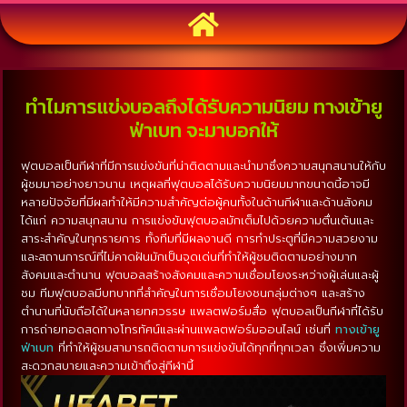
ทำไมการแข่งบอลถึงได้รับความนิยม ทางเข้ายู
ฟ่าเบท จะมาบอกให้
ฟุตบอลเป็นกีฬาที่มีการแข่งขันที่น่าติดตามและนำมาซึ่งความสนุกสนานให้กับ
ผู้ชมมาอย่างยาวนาน เหตุผลที่ฟุตบอลได้รับความนิยมมากขนาดนี้อาจมี
หลายปัจจัยที่มีผลทำให้มีความสำคัญต่อผู้คนทั้งในด้านกีฬาและด้านสังคม
ได้แก่ ความสนุกสนาน การแข่งขันฟุตบอลมักเต็มไปด้วยความตื่นเต้นและ
สาระสำคัญในทุกรายการ ทั้งทีมที่มีผลงานดี การทำประตูที่มีความสวยงาม
และสถานการณ์ที่ไม่คาดฝันมักเป็นจุดเด่นที่ทำให้ผู้ชมติดตามอย่างมาก
สังคมและตำนาน ฟุตบอลสร้างสังคมและความเชื่อมโยงระหว่างผู้เล่นและผู้
ชม ทีมฟุตบอลมีบทบาทที่สำคัญในการเชื่อมโยงชนกลุ่มต่างๆ และสร้าง
ตำนานที่นับถือได้ในหลายทศวรรษ แพลตฟอร์มสื่อ ฟุตบอลเป็นกีฬาที่ได้รับ
การถ่ายทอดสดทางโทรทัศน์และผ่านแพลตฟอร์มออนไลน์ เช่นที่
ทางเข้ายู
ฟ่าเบท
ที่ทำให้ผู้ชมสามารถติดตามการแข่งขันได้ทุกที่ทุกเวลา ซึ่งเพิ่มความ
สะดวกสบายและความเข้าถึงสู่กีฬานี้