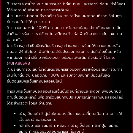
3. ราคาและค่าน้ำที่เหมาะสม:เรามีค่าน้ำที่เหมาะสมและราคาที่แข่งขัน ทำให้คุณ
ได้รับความคุ้มค่ามากมายจากการเดิมพัน
4. ระบบการฝากถอนที่รวดเร็ว:เว็บของเรามีระบบฝากถอนที่รวดเร็วในทุก
ขั้นตอน ไม่ทำให้คุณรอนาน
5. ความปลอดภัย 100%:ความปลอดภัยของข้อมูลส่วนตัวของคุณเป็น
สำคัญสำหรับเรา เราใช้เทคโนโลยีการเข้ารหัสเพื่อรักษาความลับและความ
ปลอดภัย
6. บริการลูกค้าเป็นมิตร:ทีมบริการลูกค้าของเราพร้อมให้ความช่วยเหลือ
ตลอด 24 ชั่วโมง เพื่อให้คุณได้รับประสบการณ์การเล่นที่เต็มเปี่ยม หรือ
หากต้องการตำปรึกษาหรือสอบถามข้อมูลเพิ่มเติม ติดต่อได้ที่
Line:
@UFA88SV8
7. ประสบการณ์เล่นที่น่าตื่นเต้น:สมัครแทงบอลกับเราเพื่อประสบการณ์การ
เล่นที่น่าตื่นเต้น ปลอดภัย 100% และรับความสนุกที่ไม่มีวันสิ้นสุด
ขั้นตอนสมัครเว็บแทงบอลออนไลน์
การสมัครเว็บแทงบอลออนไลน์เป็นขั้นตอนที่ง่ายและสะดวก เพียงปฏิบัติ
ตามขั้นตอนเหล่านี้ เพื่อเข้าร่วมสนุกกับประสบการณ์การแทงบอลออนไลน์
ได้อย่างรวดเร็วและง่ายดาย
เข้าสู่เว็บไซต์:เข้าสู่เว็บไซต์ของเว็บแทงบอลที่คุณเลือก โดยการใช้
เว็บเบราว์เซอร์ของคุณ
คลิกที่ปุ่ม สมัครสมาชิก: หลังจากเข้าสู่เว็บไซต์ คลิกที่ปุ่ม ‘สมัคร
สมาชิก’ หรือตรวจสอบหน้าแรกที่มีลิงก์นี้