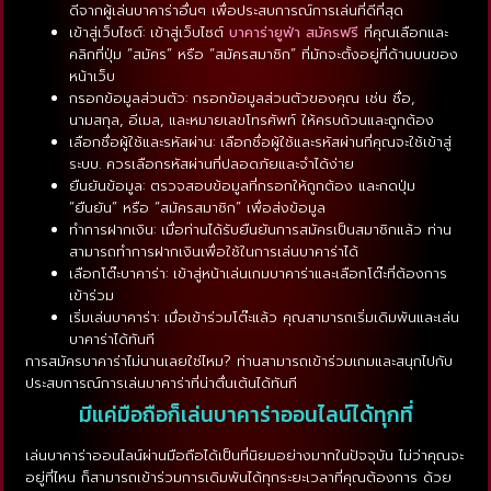
ดีจากผู้เล่นบาคาร่าอื่นๆ เพื่อประสบการณ์การเล่นที่ดีที่สุด
เข้าสู่เว็บไซต์: เข้าสู่เว็บไซต์
บาคาร่ายูฟ่า สมัครฟรี
ที่คุณเลือกและ
คลิกที่ปุ่ม “สมัคร” หรือ “สมัครสมาชิก” ที่มักจะตั้งอยู่ที่ด้านบนของ
หน้าเว็บ
กรอกข้อมูลส่วนตัว: กรอกข้อมูลส่วนตัวของคุณ เช่น ชื่อ,
นามสกุล, อีเมล, และหมายเลขโทรศัพท์ ให้ครบถ้วนและถูกต้อง
เลือกชื่อผู้ใช้และรหัสผ่าน: เลือกชื่อผู้ใช้และรหัสผ่านที่คุณจะใช้เข้าสู่
ระบบ. ควรเลือกรหัสผ่านที่ปลอดภัยและจำได้ง่าย
ยืนยันข้อมูล: ตรวจสอบข้อมูลที่กรอกให้ถูกต้อง และกดปุ่ม
“ยืนยัน” หรือ “สมัครสมาชิก” เพื่อส่งข้อมูล
ทำการฝากเงิน: เมื่อท่านได้รับยืนยันการสมัครเป็นสมาชิกแล้ว ท่าน
สามารถทำการฝากเงินเพื่อใช้ในการเล่นบาคาร่าได้
เลือกโต๊ะบาคาร่า: เข้าสู่หน้าเล่นเกมบาคาร่าและเลือกโต๊ะที่ต้องการ
เข้าร่วม
เริ่มเล่นบาคาร่า: เมื่อเข้าร่วมโต๊ะแล้ว คุณสามารถเริ่มเดิมพันและเล่น
บาคาร่าได้ทันที
การสมัครบาคาร่าไม่นานเลยใช่ไหม? ท่านสามารถเข้าร่วมเกมและสนุกไปกับ
ประสบการณ์การเล่นบาคาร่าที่น่าตื่นเต้นได้ทันที
มีแค่มือถือก็เล่นบาคาร่าออนไลน์ได้ทุกที่
เล่นบาคาร่าออนไลน์ผ่านมือถือได้เป็นที่นิยมอย่างมากในปัจจุบัน ไม่ว่าคุณจะ
อยู่ที่ไหน ก็สามารถเข้าร่วมการเดิมพันได้ทุกระยะเวลาที่คุณต้องการ ด้วย