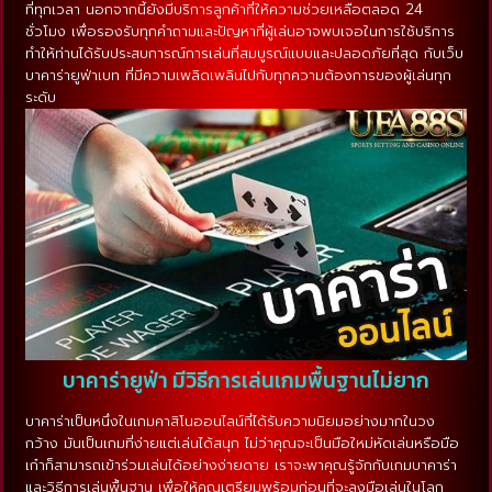
ที่ทุกเวลา นอกจากนี้ยังมีบริการลูกค้าที่ให้ความช่วยเหลือตลอด 24
ชั่วโมง เพื่อรองรับทุกคำถามและปัญหาที่ผู้เล่นอาจพบเจอในการใช้บริการ
ทำให้ท่านได้รับประสบการณ์การเล่นที่สมบูรณ์แบบและปลอดภัยที่สุด กับเว็บ
บาคาร่ายูฟ่าเบท ที่มีความเพลิดเพลินไปกับทุกความต้องการของผู้เล่นทุก
ระดับ
บาคาร่ายูฟ่า มีวิธีการเล่นเกมพื้นฐานไม่ยาก
บาคาร่าเป็นหนึ่งในเกมคาสิโนออนไลน์ที่ได้รับความนิยมอย่างมากในวง
กว้าง มันเป็นเกมที่ง่ายแต่เล่นได้สนุก ไม่ว่าคุณจะเป็นมือใหม่หัดเล่นหรือมือ
เก๋าก็สามารถเข้าร่วมเล่นได้อย่างง่ายดาย เราจะพาคุณรู้จักกับเกมบาคาร่า
และวิธีการเล่นพื้นฐาน เพื่อให้คุณเตรียมพร้อมก่อนที่จะลงมือเล่นในโลก