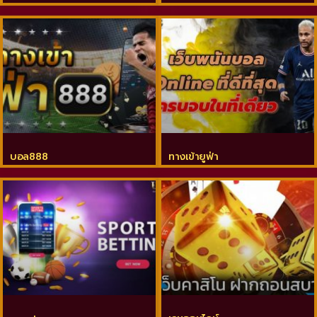
บอล888
ทางเข้ายูฟ่า