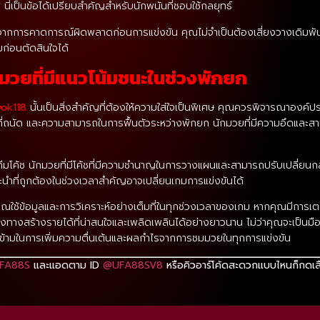
 นี่เป็นข้อได้เปรียบสำคัญสำหรับนักพนันที่ชอบใช้กลยุทธ์
ากการคาดการณ์ผิดพลาดก่อนการแข่งขัน คุณไม่จำเป็นต้องเสี่ยงวางเดิมพั
มก่อนตัดสินใจได้
มวยที่มีแนวโน้มชนะในช่วงพักยก
yok118
นั้นเป็นสิ่งสำคัญที่ต้องให้ความใส่ใจเป็นพิเศษ คุณควรพิจารณาองค
กที่ถนัด และความสามารถในการฟื้นตัวระหว่างพักยก นักมวยที่มีความอึดและส
ีมโค้ช นักมวยที่มีโค้ชที่มีความชำนาญในการวางแผนและสามารถปรับเปลี่ยนกล
นำที่ถูกต้องในช่วงเวลาสำคัญอาจเปลี่ยนเกมการแข่งขันได้
ุณใช้ข้อมูลและการวิเคราะห์อย่างเต็มที่ในทุกช่วงเวลาของเกม หากคุณมีการเ
ทางสร้างรายได้ที่น่าสนใจและเพลิดเพลินได้อย่างยาวนาน ไม่ว่าคุณจะเป็นมือ
้ามในการเพิ่มความตื่นเต้นและผลกำไรจากการชมมวยในทุกการแข่งขัน
FA88S
และแอดตาม ID
@UFA88SV8
หรือคิวอาร์โค้ดสะดวกแบบไหนก็กดเลื