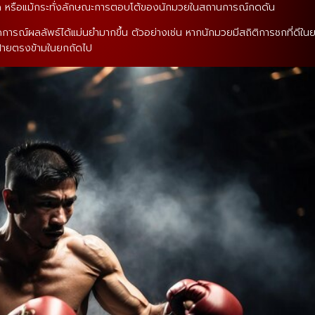
 หรือแม้กระทั่งลักษณะการตอบโต้ของนักมวยในสถานการณ์กดดัน
ดการณ์ผลลัพธ์ได้แม่นยำมากขึ้น ตัวอย่างเช่น หากนักมวยมีสถิติการชกที่ดีใน
ฝ่ายตรงข้ามในยกถัดไป