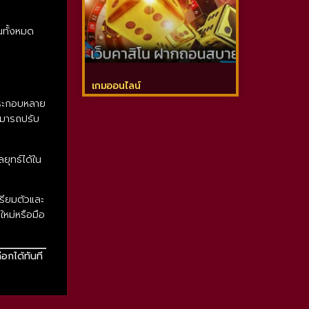
นทั้งหมด
เกมออนไลน์
์ประกอบหลาย
ามารถปรับ
ยุทธ์ได้ใน
ตรียมตัวและ
ใหม่หรือมือ
อกได้ทันที