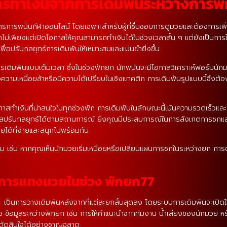
ารทำเงินจากการเดิมพันระหว่างการพ
ารการพนันกีฬาออนไลน์ โดยเฉพาะสำหรับผู้ที่ชื่นชอบการดูมวยและต้องการเพิ
ไม่เพียงแต่เปิดโอกาสให้คุณสามารถทำเงินได้ในช่วงเวลาสั้น ๆ แต่ยังเป็นการใ
พื่อปรับกลยุทธ์การเดิมพันให้เหมาะสมและแม่นยำยิ่งขึ้น
ดิมพันแบบเต็มเวลา ซึ่งในช่วงพักยก นักพนันจะมีโอกาสวิเคราะห์ฟอร์มนั
ดงความเหนื่อยล้าหรือมีความได้เปรียบในเชิงแทคติก การเดิมพันรูปแบบนี้จึงต
าสทำเงินที่น่าสนใจในทุกช่วงพัก การเดิมพันในลักษณะนี้เน้นความรวดเร็วและ
อกาสปรับกลยุทธ์ได้ตามสถานการณ์ ยิ่งคุณมีประสบการณ์ในการสังเกตการชกแ
ด้ที่ง่ายและสนุกไปพร้อมกัน
สม เช่น หากคุณเห็นนักมวยเริ่มเหนื่อยหรือเปลี่ยนแผนการชกในระหว่างยก การ
ิธีการแทงมวยในช่วง พักยก77
4
เป็นการวางเดิมพันหลังจากที่แต่ละยกสิ้นสุดลง โดยระบบการเดิมพันจะเปิด
ค้ช ข้อมูลระหว่างพักยก เช่น การให้คำแนะนำจากทีมงาน น้ำเสียงของนักมวย หร
ณตัดสินใจได้อย่างชาญฉลาด