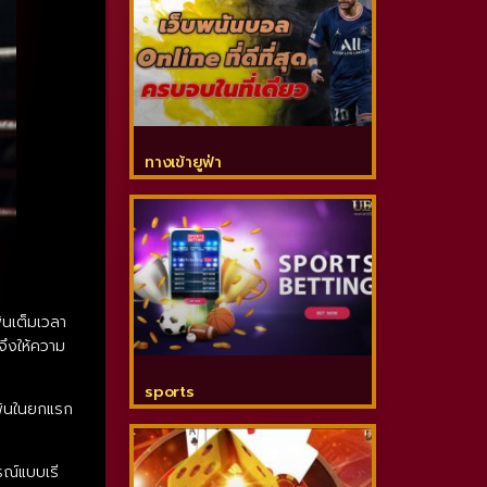
ทางเข้ายูฟ่า
ันเต็มเวลา
จึงให้ความ
sports
มพันในยกแรก
รณ์แบบเรี