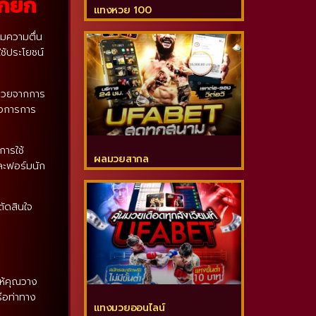
ักยก
แทงหวย 100
่มความตื่น
ช้ประโยชน์
กมวยจากการ
้องการการ
การใช้
ผลมวยสากล
ละฟอร์มนัก
ตัดสินใจ
ให้คุณวาง
ือท่าทาง
แทงมวยออนไลน์