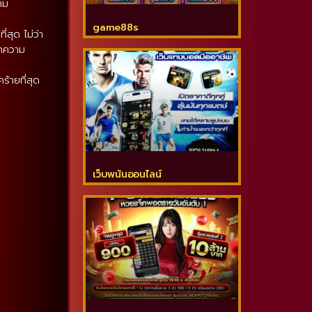
วาม
game88s
สุด ไม่ว่า
ุกความ
ร้ายที่สุด
เว็บพนันออนไลน์