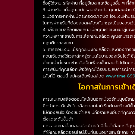
ชื่อผู้ใช้งาน รหัสผ่าน ที่อยู่อีเมล และข้อมูลอื่น ๆ
3. ฝากเงิน: เมื่อคุณสมัครสมาชิกแล้ว คุณต้องฝากเงิน
จะมีวิธีการฝากผ่านบัตรเครดิต/เดบิต โอนเงินผ่านธน
ในการฝากเงินที่ต้องสอดคล้องกับกฎระเบียบของเว็บไ
4. เลือกเกมสล็อตและเล่น: เมื่อคุณฝากเงินเข้าสู่บ
ความหลากหลายในการเลือกเกมสล็อต คุณสามารถเลือก
กฎกติกาของเกม
5. การถอนเงิน: เมื่อคุณชนะเกมสล็อตและต้องการถอน
ถอนเงินอาจใช้เวลาสักครู่ตามนโยบายของเว็บไซต์ ซึ่ง
คำแนะนำทั้งหมดข้างต้นเป็นเพียงขั้นตอนทั่วไปในกา
การพนันที่คุณเลือกเพื่อให้คุณได้รับประสบการณ์การเ
แล้วที่นี่ ตอนนี้ สมัครเดิมพันสล็อต
www.time 89
โอกาสในการเข้าเด
การเล่นเกมสล็อตออนไลน์เป็นอีกหนึ่งวิธีที่มนุษย์
คิดว่าการเดิมพันในสล็อตออนไลน์เริ่มต้นจะต้องมีขั
ไม่ต้องสนใจเรื่องขั้นต่ำเลย นี่คือรายละเอียดที
ตั้งแต่ระดับขั้นต่ำ
การเล่นเกมสล็อตออนไลน์โดยไม่มีขั้นต่ำคือการที่คุณสาม
ทำให้เกมสล็อตออนไลน์เป็นที่นิยมอย่างแพร่หลาย การ