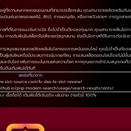
ยู่ที่ความหลากหลายของเกมที่สามารถเลือกเล่น คุณสามารถเพลิดเพลินกับเกมท
ะคอมบินเช่นภาพของผลไม้, สัตว์, การผจญภัย, หรือภาพวิวสวยๆ การดูดสายต
อกาสที่ดีในการชนะเงินรางวัล ซึ่งไม่จำเป็นต้องลงทุนมาก คุณสามารถเพิ่มโอ
ติม การเดิมพันในสล็อตไม่เพียงแต่สนุกสนาน ยังเป็นโอกาสที่ดีในการดังเงินร
ี่ดีในการสนุกสนานและเพลิดเพลินในโลกของการพนันออนไลน์ คุณไม่จำเป็นต้อง
ป็นผู้เล่นใหม่หรือมีประสบการณ์มากแค่ไหน การเล่นสล็อตออนไลน์โดยไม่มีขั้น
นและรับโอกาสในการชนะในเกมแห่งความโชค หากคุณอยากเข้าร่วมสนุกเกมที่น่า
ริ่มต้นเดิมพันได้ทันที
แหล่งที่มาจาก
w.slot-source.com/fu-dao-le-slot-review/
github.io/pnp-modern-search/usage/search-results/slots/
ตรง
เชื่อถือได้ เดิมพันได้เงินจริง เล่นง่าย จ่ายชัวร์ 100%