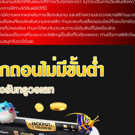
าเล่นเกมสล็อตที่ชื่นชอบได้ที่ทางเว็บไซต์ของเรา ไม่ว่าจะเป็นการเดิมพันเพื่อค
การให้ท่านได้สัมผัสได้ที่นี่
รามีความหลากหลายในการเลือกเล่นเกม และสร้างความสะดวกสบายให้ท่านมากที่
ถ้าท่านคือคนที่หลงใหลในความคลาสสิก ท่านจะพบกับสล็อตออนไลน์ที่ตอบโจทย์ท
ที่น่าหลงใหล ท่านจะได้พบกับประสบการณ์เดิมพันที่ไม่เหมือนใคร
น์และมีโอกาสที่จะชนะรางวัลใหญ่เป็นสิ่งที่ไม่ต้องพลาด ท่านมีโอกาสพิชิตโชค
มสนุกกับเราได้เลย