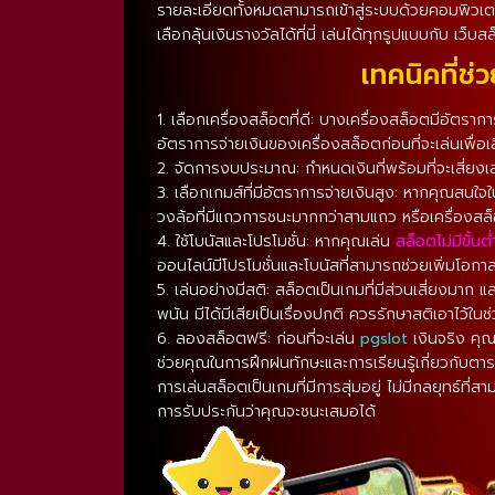
รายละเอียดทั้งหมดสามารถเข้าสู่ระบบด้วยคอมพิวเตอร
เลือกลุ้นเงินรางวัลได้ที่นี่ เล่นได้ทุกรูปแบบกับ เว็
เทคนิคที่ช
1. เลือกเครื่องสล็อตที่ดี: บางเครื่องสล็อตมีอัตรากา
อัตราการจ่ายเงินของเครื่องสล็อตก่อนที่จะเล่นเพื่อเล
2. จัดการงบประมาณ: กำหนดเงินที่พร้อมที่จะเสี่ยงเ
3. เลือกเกมส์ที่มีอัตราการจ่ายเงินสูง: หากคุณสนใ
วงล้อที่มีแถวการชนะมากกว่าสามแถว หรือเครื่องสล
4. ใช้โบนัสและโปรโมชั่น: หากคุณเล่น
สล็อตไม่มีขั้น
ออนไลน์มีโปรโมชั่นและโบนัสที่สามารถช่วยเพิ่มโอกา
5. เล่นอย่างมีสติ: สล็อตเป็นเกมที่มีส่วนเสี่ยงมาก แ
พนัน มีได้มีเสียเป็นเรื่องปกติ ควรรักษาสติเอาไว้ในช่
6. ลองสล็อตฟรี: ก่อนที่จะเล่น
pgslot
เงินจริง คุ
ช่วยคุณในการฝึกฝนทักษะและการเรียนรู้เกี่ยวกับตา
การเล่นสล็อตเป็นเกมที่มีการสุ่มอยู่ ไม่มีกลยุทธ์ที่
การรับประกันว่าคุณจะชนะเสมอได้