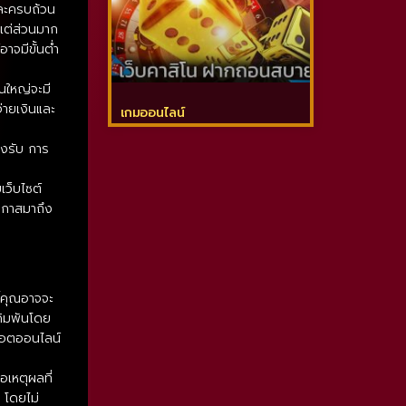
งและครบถ้วน
 แต่ส่วนมาก
าจมีขั้นต่ำ
นใหญ่จะมี
ายเงินและ
เกมออนไลน์
องรับ การ
เว็บไซต์
โอกาสมาถึง
ี้คุณอาจจะ
ดิมพันโดย
ล็อตออนไลน์
อเหตุผลที่
 โดยไม่