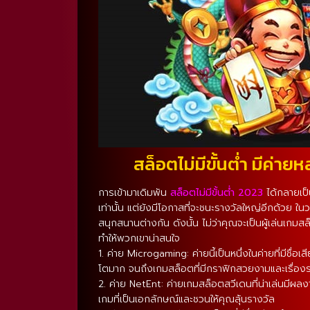
สล็อตไม่มีขั้นต่ำ มีค่าย
การเข้ามาเดิมพัน
สล็อตไม่มีขั้นต่ำ 2023
ได้กลายเป็
เท่านั้น แต่ยังมีโอกาสที่จะชนะรางวัลใหญ่อีกด้วย ใ
สนุกสนานต่างกัน ดังนั้น ไม่ว่าคุณจะเป็นผู้เล่นเกมส
ทำให้พวกเขาน่าสนใจ
1. ค่าย Microgaming: ค่ายนี้เป็นหนึ่งในค่ายที่มีชื
โตมาก จนถึงเกมสล็อตที่มีกราฟิกสวยงามและเรื่อง
2. ค่าย NetEnt: ค่ายเกมสล็อตสวีเดนที่น่าเล่นมีผ
เกมที่เป็นเอกลักษณ์และชวนให้คุณลุ้นรางวัล