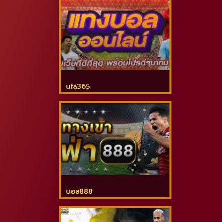
ufa365
บอล888