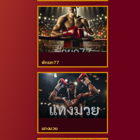
พักยก77
แทงมวย