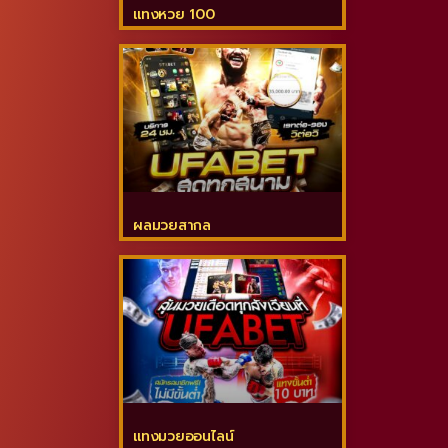
แทงหวย 100
ผลมวยสากล
แทงมวยออนไลน์