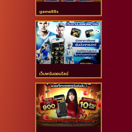
game88s
เว็บพนันออนไลน์