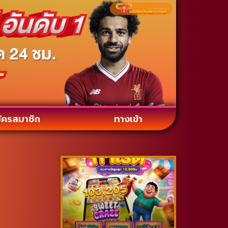
ัครสมาชิก
ทางเข้า