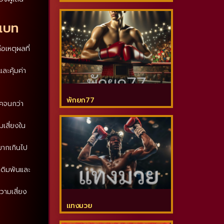
าเบท
อเหตุผลที่
ละคุ้มค่า
พักยก77
ชคจนกว่า
เสี่ยงใน
มากเกินไป
เดิมพันและ
วามเสี่ยง
แทงมวย