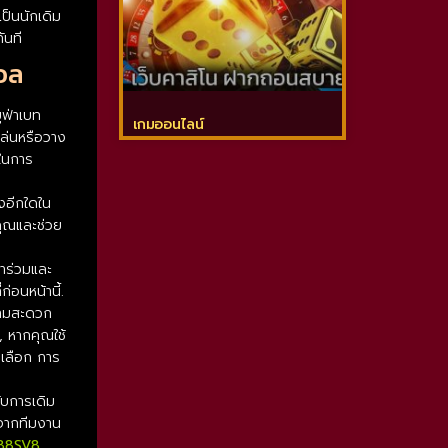
ป็นนักเดิม
ันที
บอล
ูฟ่าเบท
เกมออนไลน์
ล่นหรือวาง
ลในการ
างอีกใดใน
คุณและช่วย
้าร่วมและ
่อนหน้านี้.
ความสะดวก
, หากคุณใช้
เลือก การ
รับการเดิม
บจากทีมงาน
A88SV8