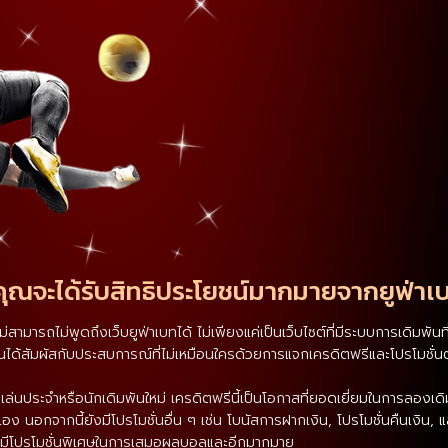
 คุณจะได้รับสิทธิประโยชน์มากมายจากยูฟ่าเ
สามารถไม่พูดถึงเว็บยูฟ่าเบทได้ ไม่เพียงแค่เป็นเว็บไซต์ที่มีระบบการเดิมพัน
ู้เล่นได้สัมผัสกับประสบการณ์ที่ไม่เหมือนใครด้วยการแจกเครดิตฟรีและโปรโมชั่น
ักเล่นประจำหรือนักเดิมพันใหม่ เครดิตฟรีนี้เป็นโอกาสที่ยอดเยี่ยมในการลองเด
 นอกจากนี้ยังมีโปรโมชั่นอื่น ๆ เช่น โบนัสการฝากเงิน, โปรโมชั่นคืนเงิน, และ
ยังมีโปรโมชั่นพิเศษในการเสมอผลบอลและอีกมากมาย