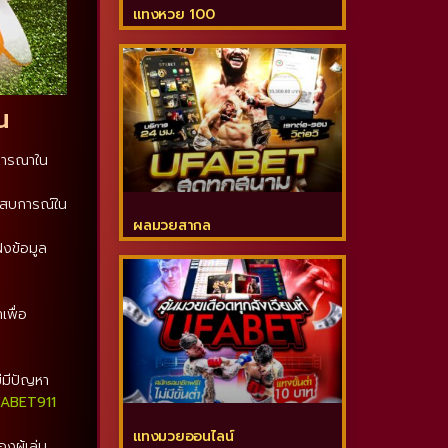
แทงหวย 100
น
ิจารณาใน
ระสบการณ์ใน
ผลมวยสากล
ฝงข้อมูล
เพื่อ
่มีปัญหา
ABET911
แทงมวยออนไลน์
งผู้เล่น