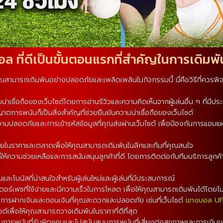
บอล ที่ดีเป็นขั้นตอนแรกที่สำคัญในการเดิมพั
คุณสามารถเดิมพันอย่างปลอดภัยและเพลิดเพลินในกิจกรรมนี้ นี่คือวิธีที่ควรพ
เชื่อถือของเว็บไซต์โดยการอ่านรีวิวและความคิดเห็นจากผู้เล่นอื่น ๆ ที่มีป
การพนันก็เป็นสิ่งสำคัญที่ช่วยยืนยันความน่าเชื่อถือของเว็บไซต์
ามปลอดภัยและการเข้ารหัสข้อมูลที่คุณส่งผ่านเว็บไซต์ เพื่อป้องกันการแอบแ
ยในราคาและตลาดเพื่อให้คุณสามารถเดิมพันในลีกและทีมที่คุณสนใจ
ี่ให้ความช่วยเหลือและการสนับสนุนลูกค้าที่ดี โดยการติดต่อกับทีมบริการลูกค้า
และโบนัสที่น่าสนใจสำหรับผู้เล่นใหม่และผู้เล่นที่มีประสบการณ์
ร์เฟซที่ใช้ง่ายและมีความเร็วในการโหลด เพื่อให้คุณสามารถเดิมพันได้โดยไม
ธีการฝากเงินและถอนเงินที่คุณสะดวกและปลอดภัย เช่นที่เว็บไซต์
แทงบอล UF
์เพื่อให้คุณสามารถวางเดิมพันในราคาที่ดีที่สุด
ุนการพนันที่รับผิดชอบและไม่สนับสนุนการพนันที่เสี่ยงต่อสุขภาพและการเงินขอ