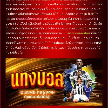
แพลตฟอร์มที่ถูกพัฒนาแล้วให้กลายเป็นเว็บไซต์คาสิโนออนไลน์ นักเดิมพัน
สามารถวางเดิมพันได้ทันทีผ่านเว็บไซต์หรือจะเลือกเดิมพันในคาสิโนออนไลน์
ผ่านโทรศัพท์มือถือที่รองรับทั้งระบบ iOS และ Android ทุกรุ่น ไม่ว่านัก
เดิมพัน
แทงบอลได้เงินจริง
จะต้องการร่วมสนุกในการทายผลของกีฬา
ประเภทใด เมื่อนักเดิมพันเข้ามาเป็นสมาชิกกับทางคาสิโนของเรา นักเดิมพัน
นั้นจะไม่ผิดหวังกับเกมกีฬาที่มีในเว็บไซต์ของเราอย่างแน่นอนเว็บแทงบอล
ยอดเยี่ยมที่สุดครบถ้วนบริบูรณ์หัวข้อการพนัน
แทงบอลออนไลน์
เว็บแทง
บอลออนไลน์ที่สร้างกำไร เว็บแทงบอลออนไลน์ เป็นเว็บพนันออนไลน์เจ้า
แรกๆที่ให้บริการ แทงบอลออนไลน์ คาสิโนออนไลน์ อย่างครบวงจร ที่เหล่า
นักเดิมพันต่างต้องเลือกเข้าใช้บริการกัน เพราะ ด้วยอัตราการต่อรองที่มี
ความโปร่งใส