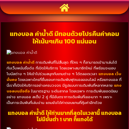
แทงบอล ค่าน้ำดี มีทอนด้วยโปรคืนค่าคอม
ให้เน้นๆเกิน 100 แน่นอน
แทงบอล ค่าน้ำดี
การเดิมพันที่ไม่สิ้นสุด ที่ใคร ๆ ก็สามารถเข้ามาเล่นได้
กับเว็บพนันชื่อดัง ที่เปิดให้บริการ โดยเฉพาะสมาชิกใหม่ ที่พร้อมจะมอบ
โบนัสต่าง ๆ ให้เข้าไปร่วมสนุกกับเกมต่าง ๆ ได้ตลอดเวลา
แทงบอล เว็บ
มั่นคง
โดยเฉพาะใครที่ชื่นชอบการเดิมพันฟุตบอลออนไลน์ หรือแทงบอล ที่
นี่เราก็เปิดให้บริการอย่างครบวงจร มีรูปแบบการเดิมพันที่หลากหลาย
แทง
บอลบนมือถือ
ในมาตรฐาน ระดับสากล โดยเฉพาะ การเดิมพันยอดนิยม
อย่าง แทงบอล สเต็ป 2 คู่ ที่มีอันตราการเดิมพันที่เยอะมาก ๆ เพราะ
เป็นการเงินพันที่เล่นง่าน แถมยังได้ค่าตอบแทนที่คุ้มค่าอีกด้วย
แทงบอล ค่าน้ำดี ให้ท่านมากที่สุดในเวลานี้ แทงบอล
ไม่มีขั้นต่ำ 1 บาท ก็แทงได้