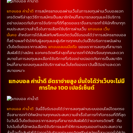
แทงบอล ค่าน้ำดี
การสมัครแทงบอลผ่านเว็บในการลงทุนผ่านเว็บบอลแจก
เครดิตฟรีล่าสุดวิธีการสมัครเป็นสมาชิกใหม่ก็สามารถลงทุนและใช้บริการ
อย่างปลอดภัยในการใช้บริการที่ดีที่สุดของเราจึงสามารถทำให้นักศึกษาทุก
คนประสบความสำเร็จในการเลือกใช้บริการผ่านเว็บ
แทงบอล เว็บ
มั่นคง
สำหรับการได้สัมผัสกับฟรีเครดิตวันนี้รับรองได้ว่าการสมัครแทงบอล
ก็สร้างผลกำไรให้กับผู้ลงทุนและผู้บริหารทุกคนในวันนี้ได้จริงการพนันผ่าน
เว็บไซต์ของเราการสมัคร
แทงบอลบนมือถือ
ของเราการลงทุนที่สามารถ
สัมผัสได้ว่าสมัคร แจกเครดิตฟรีล่าสุดก็สามารถทำให้นักเรียนทุกคนสะดวก
สบายในการลงทุนและเลือกใช้บริการที่จริงอย่างปลอดภัยการเป็นสมาชิก
ใหม่ก็สามารถลงทุนและใช้บริการผ่านเว็บไซต์ของเราวันนี้ได้อย่างสะดวก
สบายเหมาะ
แทงบอล ค่าน้ำดี อัตราจ่ายสูง มั่นใจได้ว่าเว็บจะไม่มี
การโกง 100 เปอร์เซ็นต์
แทงบอล ค่าน้ำดี
วันนี้จึงรับรองได้ว่าการลงทุนผ่านระบบออนไลน์โดยตรง
จึงสามารถทำให้พนักงานทุกคนประสบความสำเร็จในการทำกิจกรรมที่ดีที่สุด
ในวันนี้เว็บไซต์ของเราการลงทุนที่สามารถสัมผัสได้ว่าแจกเครดิตฟรี คือ
โปรโมชั่นที่นักพนันเลือกใช้บริการและทำให้การลงทุนของท่านประสบความ
สำเร็จเมื่อสัมผัสได้ว่าการใช้บริการผ่านเครดิตฟรีแค่สมัครก็สามารถทำให้นัก