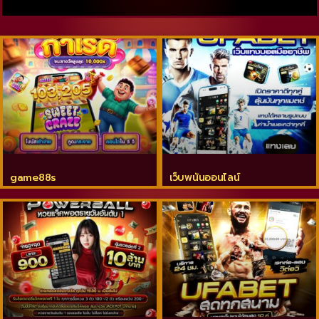
game88s
เว็บพนันออนไลน์