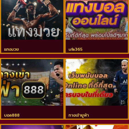
แทงมวย
ufa365
บอล888
ทางเข้ายูฟ่า