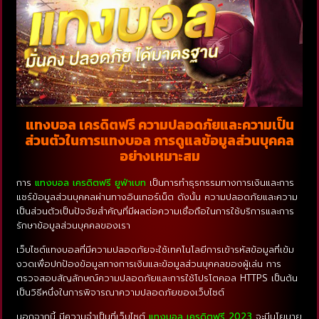
แทงบอล เครดิตฟรี ความปลอดภัยและความเป็น
ส่วนตัวในการแทงบอล การดูแลข้อมูลส่วนบุคคล
อย่างเหมาะสม
การ
แทงบอล เครดิตฟรี ยูฟ่าเบท
เป็นการทำธุรกรรมทางการเงินและการ
แชร์ข้อมูลส่วนบุคคลผ่านทางอินเทอร์เน็ต ดังนั้น ความปลอดภัยและความ
เป็นส่วนตัวเป็นปัจจัยสำคัญที่มีผลต่อความเชื่อถือในการใช้บริการและการ
รักษาข้อมูลส่วนบุคคลของเรา
เว็บไซต์แทงบอลที่มีความปลอดภัยจะใช้เทคโนโลยีการเข้ารหัสข้อมูลที่เข้ม
งวดเพื่อปกป้องข้อมูลทางการเงินและข้อมูลส่วนบุคคลของผู้เล่น การ
ตรวจสอบสัญลักษณ์ความปลอดภัยและการใช้โปรโตคอล HTTPS เป็นต้น
เป็นวิธีหนึ่งในการพิจารณาความปลอดภัยของเว็บไซต์
นอกจากนี้ มีความจำเป็นที่เว็บไซต์
แทงบอล เครดิตฟรี 2023
จะมีนโยบาย