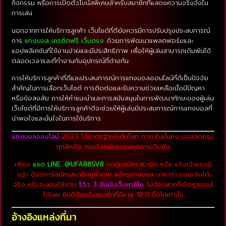
กิจกรรม หรือการเปิดตัวโบนัสพิเศษสำหรับสมาชิกที่แสดงความจริงจังใน
การเล่น
นอกจากการให้บริการลูกค้า เว็บไซต์ที่ดียังควรมีการปรับปรุงประสบการณ์
การ
แทงบอล เครดิตฟรี เว็บตรง
ด้วยการพัฒนาแพลตฟอร์มและ
แอปพลิเคชันที่ใช้งานง่ายและมีประสิทธิภาพ เพื่อให้ผู้เล่นสามารถเดิมพันได้
ตลอดเวลาและที่ทำงานกับอุปกรณ์ที่ต่างกัน
การให้บริการลูกค้าที่ดีและประสบการณ์การแทงบอลออนไลน์ที่ดีเป็นปัจจัย
สำคัญในการเลือกเว็บไซต์ การติดต่อและรับความช่วยเหลือเมื่อมีปัญหา
หรือข้อสงสัย การให้คำแนะนำและการสนับสนุนในการพัฒนาทักษะของผู้เล่น
เว็บไซต์ที่มีการให้บริการลูกค้าดีจะช่วยให้ผู้เล่นมีประสบการณ์การแทงบอลที่
น่าพอใจและมั่นใจในการใช้บริการ
แทงบอลออนไลน์
2023 ได้มาตรฐานระดับโลก การเงินมั่นคง บอลสดครบ
ทุกลีกดัง ตอบโจทย์คอบอลทุกการเดิมพัน
เพียง
แอด LINE :
@UFA88SV8
กดปุ่มสมัครสมาชิก หรือ แจ้งเจ้าแอดมิ
นว่า ต้องการสมัครสมาชิกยูฟ่าเบท สมัครแทงบอล บาคาร่า ถอนเงินได้
จริง หรือจะลองใช้งาน
รีวิว 3 อันดับเว็บคาสิโน
ไม่ต้องฝากก็เปิดยูสเซอร์
ได้เลย ยินดีต้อนรับสมาชิกที่มีอายุ 18 ปี ขึ้นไปเท่านั้น
อ้างอิงแหล่งที่มา