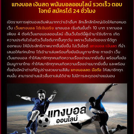
แทงบอล เงินสด พนันบอลออนไลน์ รวดเร็ว ตอบ
โจทย์ สมัครได้ 24 ชั่วโมง
เปิดรายการฟุตบอลเดิมพันมากกว่าเจ้าอื่นๆ ลีกเล็กลีกใหญ่เปิดให้แทงหมด
เว็บ
เว็บแทงบอล ได้เงินจริง
แทงบอล เริ่มต้นขั้นต่ำ 10 บาท ราคาบอล
เพียง 4 ตังค์เว็บแทงบอลออนไลน์ เป็นเว็บไซต์นี้ผู้เข้ามาใช้บริการ เกิด
ความประทับใจในตัวเว็บไซต์มากขึ้นทุกวัน เพราะเว็บไซต์ของเราได้ถูก
ออกแบบ ให้มีประสิทธิภาพมากขึ้นยิ่งขึ้น ไปเว็บไซต์
แทงบอล เงินสด
ที่นำ
เสนอให้แก่คนไทย ได้เข้ามาเล่นพร้อมทั้งยังมีเมนูภาษาไทย ทางเข้า เว็บ
เว็บแทงบอล ทำให้สมาชิกทุกคนเกิดความเรื่องง่ายมากยิ่งขึ้น พร้อมทั้งยัง
มีเมนูภาษาไทย ทำให้สมาชิกทุกคนเกิดความเรื่องง่ายมากยิ่งขึ้น และพร้อม
ทั้งยังมีหน้าต่างที่มีรูปร่างสวยงามสีสัน
แทงบอลสด มือถือ
ให้สมาชิกทุก
คนนั้น สามารถอ่านแล้วลื่นตาเล่นได้ง่าย ไม่มีการสะดุดอย่างแน่นอน