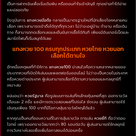
เป็นการฝากเงินเพื่อเริ่มเดิมพัน หรือถอนกำไรเข้าบัญชี ทุกอย่างทำได้ง่าย
และปลอดภัย
ปัจจุบันการ
แทงหวยมือถือ
กลายเป็นมาตรฐานใหม่ที่นักเสี่ยงโชคหลายคน
เลือก เพราะสามารถเข้าถึงได้ทุกที่ทุกเวลา ไม่ว่าจะอยู่บ้าน ทำงาน หรือเดิน
ทาง ก็สามารถกดเลือกเลขและยืนยันการซื้อได้ทันที เพียงมีอินเทอร์เน็ตและ
สมาร์ตโฟนก็เริ่มสนุกได้เลย
แทงหวย 100 ครบทุกประเภท หวยไทย หวยนอก
เลือกได้ตามใจ
อีกหนึ่งเหตุผลที่ทำให้การ
แทงหวย100
น่าสนใจคือความหลากหลายของ
ประเภทหวยที่เปิดให้เล่นบนแพลตฟอร์มออนไลน์ ไม่ว่าจะเป็นหวยในประเทศ
หรือหวยต่างประเทศ ผู้เล่นสามารถเลือกได้ตามความชอบและกลยุทธ์ที่
เหมาะสม
แน่นอนว่า
หวยรัฐบาล
คือรูปแบบการเล่นที่คนไทยคุ้นเคยที่สุด ออกรางวัล
เดือนละ 2 ครั้ง และมีการตรวจสอบผลที่โปร่งใส ชัดเจน ผู้เล่นสามารถใช้
เงินทุนเพียง 100 บาทก็มีโอกาสลุ้นรางวัลใหญ่ได้แล้ว
หากคุณเป็นคนที่ชอบความถี่ในการลุ้นรางวัล การเล่น
หวยยี่กี
ถือว่าตอบ
โจทย์ เพราะออกรางวัลมากกว่า 80 รอบต่อวัน ผู้เล่นสามารถใช้กลยุทธ์
การวิเคราะห์เลขเพื่อเพิ่มโอกาสชนะได้บ่อยครั้ง