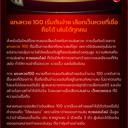
แทงหวย 100 เริ่มต้นง่าย เลือกเว็บหวยที่เชื่อ
ถือได้ เล่นได้ทุกคน
สำหรับมือใหม่ที่อยากลองเสี่ยงโชคกับการเล่นหวย การเริ่มต้นด้วยการ
แทงหวย 100
ถือเป็นทางเลือกที่เหมาะสมที่สุด เพราะใช้เงินลงทุนไม่มาก
แต่สามารถลุ้นรางวัลได้เหมือนกับผู้ที่ลงเดิมพันด้วยทุนสูง ความพิเศษคือ
การเล่นผ่าน
หวยออนไลน์
ที่เปิดให้บริการอย่างกว้างขวางและมีระบบที่ทัน
สมัย ทำให้การเข้าถึงสะดวก รวดเร็ว และไม่ซับซ้อน
การ
แทงหวย100
หมายถึงการลงเดิมพันด้วยเงินจำนวน 100 บาทในการ
ซื้อเลขที่ต้องการ ซึ่งถือเป็นจำนวนเงินที่อยู่ในเกณฑ์เหมาะสม ไม่มากจนเกิน
ไปและไม่น้อยจนเกินไป ผู้เล่นสามารถทดลองกลยุทธ์การเลือกเลขได้ และยัง
สร้างโอกาสทำกำไรได้จริง โดยเฉพาะเมื่อเลือกเล่นผ่าน
เว็บหวยตรง
ที่มี
ความน่าเชื่อถือ
หลายคนอาจสงสัยว่าเงินเพียง 100 บาทนั้นจะสร้างผลกำไรได้จริงหรือไม่
คำตอบคือ “ได้แน่นอน” เพราะอัตราจ่ายของการเล่น
หวยออนไลน์
นั้นสูง
กว่าเจ้ามือแบบดั้งเดิม เช่น หากถูกเลข 2 ตัวหรือ 3 ตัว ผู้เล่นจะได้รับเงิน
ตอบแทนหลายเท่าของเงินทุน ถือว่าคุ้มค่าอย่างยิ่ง