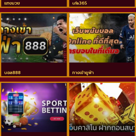
แทงมวย
ufa365
บอล888
ทางเข้ายูฟ่า