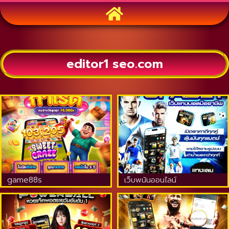
editor1 seo.com
game88s
เว็บพนันออนไลน์