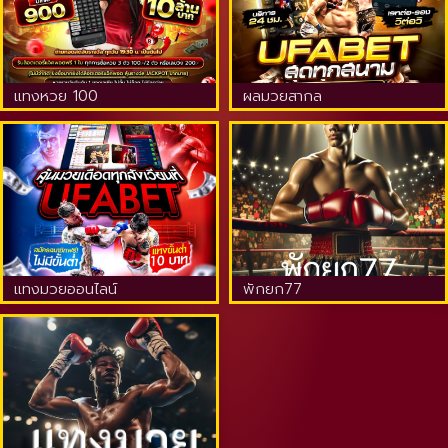
แทงหวย 100
ผลมวยสากล
แทงมวยออนไลน์
พักยก77