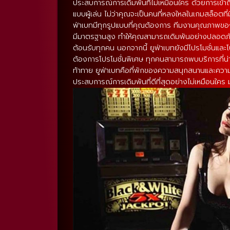
ประสบการณ์การเดิมพันที่ไม่เหมือนใคร ด้วยการเข้า
แบบผู้เล่น ไม่ว่าคุณจะเป็นคนที่หลงใหลในเกมสล็อตที่ม
ฟ่าเบทมีทุกรูปแบบที่คุณต้องการ ทีมงานคุณภาพของยู
มีมาตรฐานสูง ทำให้คุณสามารถเดิมพันอย่างปลอดภัยแ
ต้อนรับทุกคน นอกจากนี้ ยูฟ่าเบทยังมีโปรโมชั่นและโบ
ต้องการโปรโมชั่นพิเศษ ทุกคนสามารถพบบริการที่น่
ท้าทาย ยูฟ่าเบทคือที่พักของความสนุกสนานและความ
ประสบการณ์การเดิมพันที่ดีที่สุดอย่างไม่เหมือนใคร มา