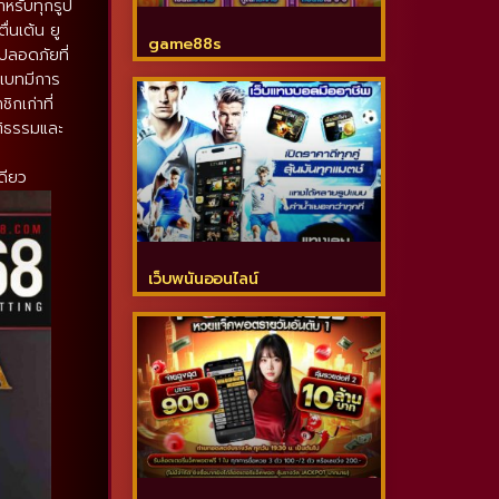
ำหรับทุกรูป
ื่นเต้น ยู
game88s
ปลอดภัยที่
าเบทมีการ
กเก่าที่
ติธรรมและ
เดียว
เว็บพนันออนไลน์