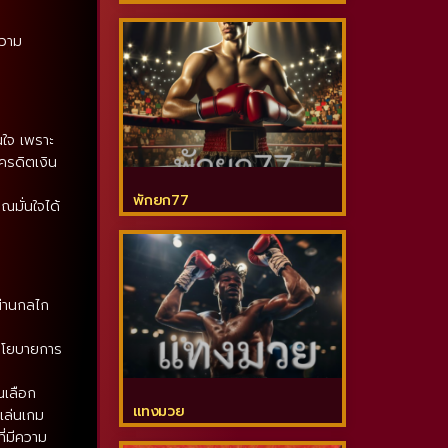
ความ
นใจ เพราะ
เครดิตเงิน
พักยก77
ณมั่นใจได้
ผ่านกลไก
ับนโยบายการ
ณเลือก
แทงมวย
เล่นเกม
ี่มีความ