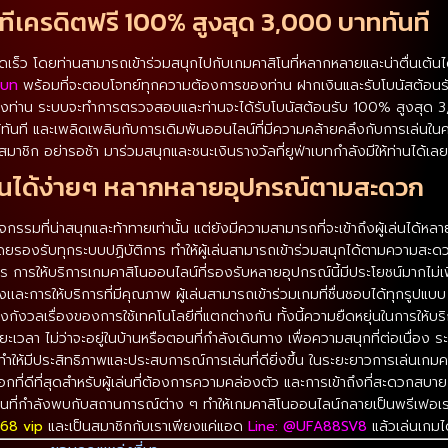
ันทีเครดิตฟรี 100% สูงสุด 3,000 บาททันที
ร็ว โดยท่านสามารถเข้าร่วมสนุกไปกับเกมคาสิโนที่หลากหลายและน่าตื่นเต้นได้
เบท
พร้อมที่จะตอบโจทย์ทุกความต้องการของท่าน ฝากเงินและรับโบนัสต้อนรับ 
องท่าน ระบบจะทำการตรวจสอบและท่านจะได้รับโบนัสต้อนรับ 100% สูงสุด 
ด้ทันที และเพลิดเพลินกับการเดิมพันออนไลน์ที่มีความคล้ายคลึงกับการเล่นในค
สมาชิก อย่ารอช้า มาร่วมสนุกและชนะเงินรางวัลที่ยูฟ่าเบทกำลังมีให้ท่านได้เลย
ิโนได้ง่ายๆ หลากหลายอุปกรณ์ตามสะดวก
จกรรมที่น่าสนุกและท้าทายเท่านั้น แต่ยังมีความสามารถที่จะเข้าถึงผู้เล่นได้ห
โดยรองรับทุกระบบปฏิบัติการ ทำให้ผู้เล่นสามารถเข้าร่วมสนุกได้ตามความสะ
การ การให้บริการเกมคาสิโนออนไลน์ที่รองรับหลายอุปกรณ์นี้มีประโยชน์มากไม่เ
เละการให้บริการที่มีคุณภาพ ผู้เล่นสามารถเข้าร่วมเกมที่ชื่นชอบได้ทุกรูปแบบ ไ
กังวลเรื่องของการใช้เทคโนโลยีที่แตกต่างกัน ทั้งนี้ความยืดหยุ่นในการให้บริกา
เวลา ไม่ว่าจะอยู่ในบ้านหรือตอนที่กำลังเดินทาง เพื่อความสนุกที่ต่อเนื่อง ระ
ให้มีประสิทธิภาพและประสบการณ์การเล่นที่ดียิ่งขึ้น ในระยะยาวการเล่นเกมค
ที่ดีที่สุดสำหรับผู้เล่นที่ต้องการความคล่องตัว และการเข้าถึงที่สะดวกสบาย 
อนที่กำลังพบกับสถานการณ์ต่าง ๆ ทำให้เกมคาสิโนออนไลน์กลายเป็นพรีเฟอเรน
168 vip
และเป็นสมาชิกกับเราเพียงแค่แอด
Line: @UFA88SV8
แล้วเล่นเกมได