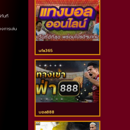
ทันที
องการเล่น
ufa365
บอล888