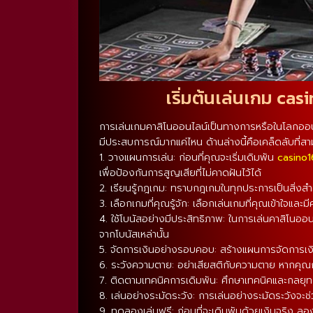
เริ่มต้นเล่นเกม casin
การเล่นเกมคาสิโนออนไลน์เป็นทางการหรือในโลกออนไลน
มีประสบการณ์มากแค่ไหน ด้านล่างนี้คือเคล็ดลับที่สา
1. วางแผนการเล่น: ก่อนที่คุณจะเริ่มเดิมพัน
casino1
เพื่อป้องกันการสูญเสียที่ไม่คาดฝันไว้ได้
2. เรียนรู้กฎเกม: ทราบกฎเกมในทุกประการเป็นสิ่ง
3. เลือกเกมที่คุณรู้จัก: เลือกเล่นเกมที่คุณเข้าใจแล
4. ใช้โบนัสอย่างมีประสิทธิภาพ: ในการเล่นคาสิโนออ
จากโบนัสเหล่านั้น
5. จัดการเงินอย่างรอบคอบ: สร้างแผนการจัดการเงินท
6. ระวังความตาย: อย่าเสียสติกับความตาย หากคุณก
7. ติดตามเทคนิคการเดิมพัน: ศึกษาเทคนิคและกลยุทธ
8. เล่นอย่างระมัดระวัง: การเล่นอย่างระมัดระวังจ
9. ทดลองเล่นฟรี: ก่อนที่จะเดิมพันด้วยเงินจริง ล