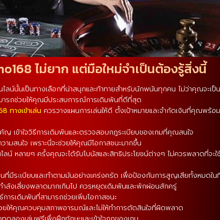
o168 ไม่ยาก แต่มือใหม่จำเป็นต้องรู้สิ่งนี้
์นั้นเป็นทางเลือกที่น่าสนุกและท้าทายสำหรับนักพนันทุกคน ไม่ว่าคุณจะเป็น
มารถช่วยให้คุณมีประสบการณ์การเดิมพันที่ดีที่สุด
68 ทางเข้าเล่น
ควรวางแผนการเล่นให้ดี ตั้งเป้าหมายและจำกัดเงินที่คุณพร้อมจ
สำคัญ เข้าใจวิธีการเดิมพันและตรวจสอบกฎระเบียบของเกมที่คุณสนใจ
ะมีความสนใจ เพราะนี่จะช่วยให้คุณมีโอกาสชนะมากขึ้น
นไลน์ หลายๆ ครั้งคุณจะได้รับโบนัสและสิทธิประโยชน์ต่างๆ ไม่ควรพลาดที่จะใช
ี่มีระเบียบและทำตามมันอย่างเคร่งครัด เพื่อป้องกันการสูญเสียทั้งหมดในที
ำลังเสี่ยงพลาดมากเกินไป ควรหยุดเดิมพันและพักผ่อนสักครู่
์การเดิมพันที่สามารถช่วยเพิ่มโอกาสชนะ
ะช่วยให้คุณควบคุมสภาพอารมณ์และไม่ให้ทำการตัดสินใจที่ผิดพลาด
องทดลองเล่นฟรีเพื่อฝึกทักษะและเข้าใจกฎของเกม