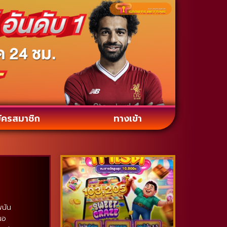
ัครสมาชิก
ทางเข้า
พนัน
นอ